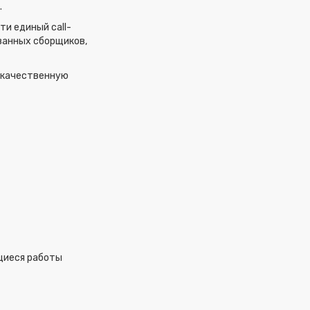
.
и единый call-
ванных сборщиков,
кокачественную
ющиеся работы