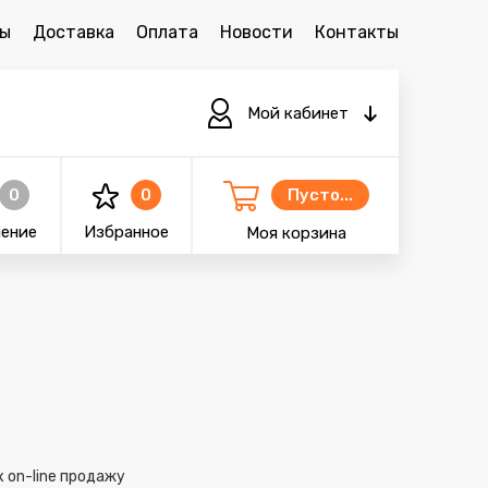
зы
Доставка
Оплата
Новости
Контакты
Мой кабинет
0
0
Пусто...
нение
Избранное
Моя корзина
 on-line продажу