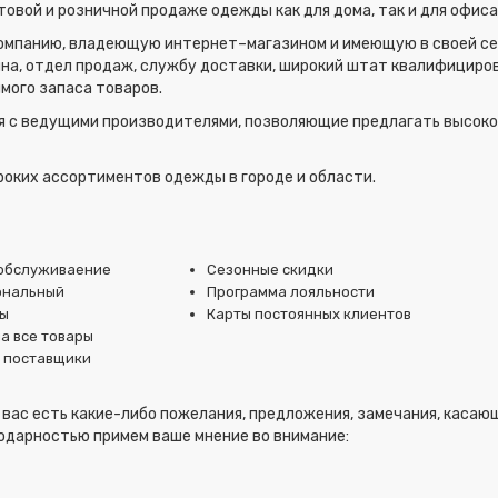
овой и розничной продаже одежды как для дома, так и для офиса
омпанию, владеющую интернет–магазином и имеющую в своей сет
ина, отдел продаж, службу доставки, широкий штат квалифициро
мого запаса товаров.
ия с ведущими производителями, позволяющие предлагать высо
ироких ассортиментов одежды в городе и области.
обслуживаение
Сезонные скидки
ональный
Программа лояльности
ы
Карты постоянных клиентов
а все товары
 поставщики
 вас есть какие-либо пожелания, предложения, замечания, каса
годарностью примем ваше мнение во внимание: