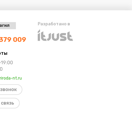
Разработано в
 379 009
оты
-19:00
00
riroda-nt.ru
 звонок
 связь